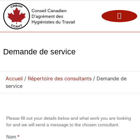
Conseil Canadien
D’agrément des
Hygiénistes du Travail
Maintien de l’agrément
Opportunités d’emploi
Demande de service
Accueil
/
Répertoire des consultants
/ Demande de
service
Contact
Please fill out your details below and what work you are looking
for and we will send a message to the chosen consultant.
Form -
Consultant
Nom
*