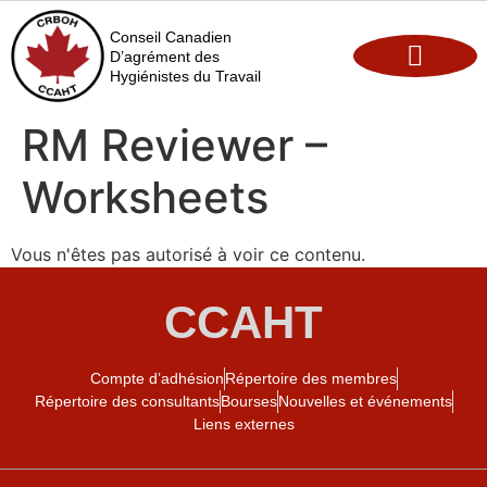
Conseil Canadien
D’agrément des
Hygiénistes du Travail
Maintien de l’agrément
Opportunités d’emploi
RM Reviewer –
Worksheets
Vous n'êtes pas autorisé à voir ce contenu.
CCAHT
Compte d’adhésion
Répertoire des membres
Répertoire des consultants
Bourses
Nouvelles et événements
Liens externes